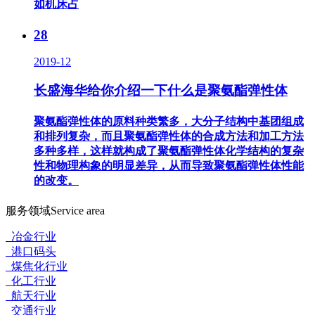
如机床占
28
2019-12
长盛海华给你介绍一下什么是聚氨酯弹性体
聚氨酯弹性体的原料种类繁多，大分子结构中基团组成
和排列复杂，而且聚氨酯弹性体的合成方法和加工方法
多种多样，这样就构成了聚氨酯弹性体化学结构的复杂
性和物理构象的明显差异，从而导致聚氨酯弹性体性能
的改变。
服务领域
Service area
冶金行业
港口码头
煤焦化行业
化工行业
航天行业
交通行业