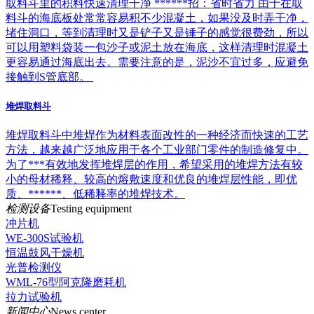
取料斗里的积料快速清理干净 ******招：省时省力 由于在取
料斗的海底板处常常容易积不少混凝土，如果没及时弄干净，
堵住洞口，等到清理时又是铲子又是锤子的感觉很费劲，所以
可以用塑料袋装一包沙子或泥土放在海底，这样清理时混凝土
更容易通过海底出去。需要注意的是，泥沙不宜过多，应避免
接触到S管底部。
堆焊取料斗
堆焊取料斗中堆焊作为材料表面改性的一种经济而快速的工艺
方法，越来越广泛地应用于各个工业部门零件的制造修复中。
为了***有效地发挥堆焊层的作用，希望采用的堆焊方法有较
小的母材稀释、较高的熔敷速度和优良的堆焊层性能，即优
质、******、低稀释率的堆焊技术。
检测设备
Testing equipment
冲片机
WE-300S试验机
恒温鼓风干燥机
光普检测仪
WML-76型阿克隆磨耗机
拉力试验机
新闻中心
News center