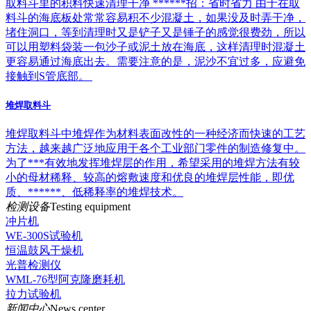
取料斗里的积料快速清理干净 ******招：省时省力 由于在取
料斗的海底板处常常容易积不少混凝土，如果没及时弄干净，
堵住洞口，等到清理时又是铲子又是锤子的感觉很费劲，所以
可以用塑料袋装一包沙子或泥土放在海底，这样清理时混凝土
更容易通过海底出去。需要注意的是，泥沙不宜过多，应避免
接触到S管底部。
堆焊取料斗
堆焊取料斗中堆焊作为材料表面改性的一种经济而快速的工艺
方法，越来越广泛地应用于各个工业部门零件的制造修复中。
为了***有效地发挥堆焊层的作用，希望采用的堆焊方法有较
小的母材稀释、较高的熔敷速度和优良的堆焊层性能，即优
质、******、低稀释率的堆焊技术。
检测设备
Testing equipment
冲片机
WE-300S试验机
恒温鼓风干燥机
光普检测仪
WML-76型阿克隆磨耗机
拉力试验机
新闻中心
News center