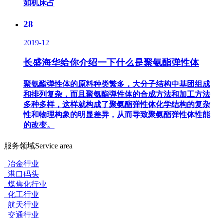
如机床占
28
2019-12
长盛海华给你介绍一下什么是聚氨酯弹性体
聚氨酯弹性体的原料种类繁多，大分子结构中基团组成
和排列复杂，而且聚氨酯弹性体的合成方法和加工方法
多种多样，这样就构成了聚氨酯弹性体化学结构的复杂
性和物理构象的明显差异，从而导致聚氨酯弹性体性能
的改变。
服务领域
Service area
冶金行业
港口码头
煤焦化行业
化工行业
航天行业
交通行业