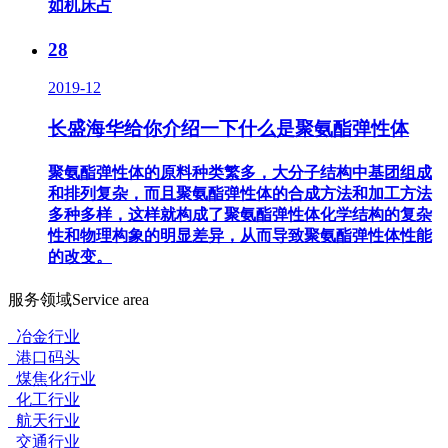
如机床占
28
2019-12
长盛海华给你介绍一下什么是聚氨酯弹性体
聚氨酯弹性体的原料种类繁多，大分子结构中基团组成
和排列复杂，而且聚氨酯弹性体的合成方法和加工方法
多种多样，这样就构成了聚氨酯弹性体化学结构的复杂
性和物理构象的明显差异，从而导致聚氨酯弹性体性能
的改变。
服务领域
Service area
冶金行业
港口码头
煤焦化行业
化工行业
航天行业
交通行业