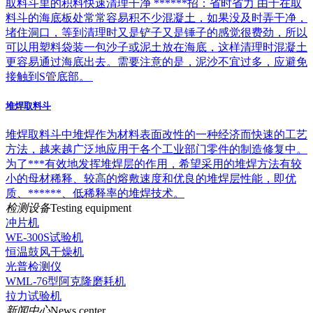
取料斗里的积料快速清理干净 ******招：省时省力 由于在取
料斗的海底板处常常容易积不少混凝土，如果没及时弄干净，
堵住洞口，等到清理时又是铲子又是锤子的感觉很费劲，所以
可以用塑料袋装一包沙子或泥土放在海底，这样清理时混凝土
更容易通过海底出去。需要注意的是，泥沙不宜过多，应避免
接触到S管底部。
堆焊取料斗
堆焊取料斗中堆焊作为材料表面改性的一种经济而快速的工艺
方法，越来越广泛地应用于各个工业部门零件的制造修复中。
为了***有效地发挥堆焊层的作用，希望采用的堆焊方法有较
小的母材稀释、较高的熔敷速度和优良的堆焊层性能，即优
质、******、低稀释率的堆焊技术。
检测设备
Testing equipment
冲片机
WE-300S试验机
恒温鼓风干燥机
光普检测仪
WML-76型阿克隆磨耗机
拉力试验机
新闻中心
News center