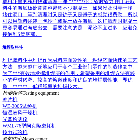
取料斗里的积料快速清理干净 ******招：省时省力 由于在取
料斗的海底板处常常容易积不少混凝土，如果没及时弄干净，
堵住洞口，等到清理时又是铲子又是锤子的感觉很费劲，所以
可以用塑料袋装一包沙子或泥土放在海底，这样清理时混凝土
更容易通过海底出去。需要注意的是，泥沙不宜过多，应避免
接触到S管底部。
堆焊取料斗
堆焊取料斗中堆焊作为材料表面改性的一种经济而快速的工艺
方法，越来越广泛地应用于各个工业部门零件的制造修复中。
为了***有效地发挥堆焊层的作用，希望采用的堆焊方法有较
小的母材稀释、较高的熔敷速度和优良的堆焊层性能，即优
质、******、低稀释率的堆焊技术。
检测设备
Testing equipment
冲片机
WE-300S试验机
恒温鼓风干燥机
光普检测仪
WML-76型阿克隆磨耗机
拉力试验机
新闻中心
News center