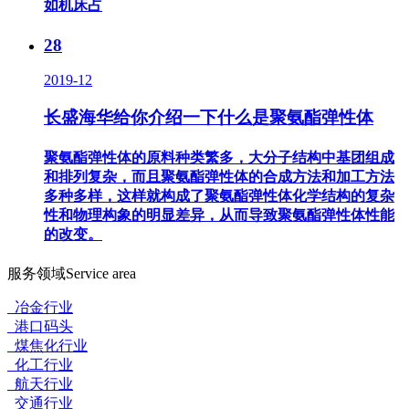
如机床占
28
2019-12
长盛海华给你介绍一下什么是聚氨酯弹性体
聚氨酯弹性体的原料种类繁多，大分子结构中基团组成
和排列复杂，而且聚氨酯弹性体的合成方法和加工方法
多种多样，这样就构成了聚氨酯弹性体化学结构的复杂
性和物理构象的明显差异，从而导致聚氨酯弹性体性能
的改变。
服务领域
Service area
冶金行业
港口码头
煤焦化行业
化工行业
航天行业
交通行业