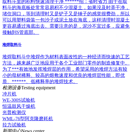
取料斗里的积料快速清理干净 ******招：省时省力 由于在取
料斗的海底板处常常容易积不少混凝土，如果没及时弄干净，
堵住洞口，等到清理时又是铲子又是锤子的感觉很费劲，所以
可以用塑料袋装一包沙子或泥土放在海底，这样清理时混凝土
更容易通过海底出去。需要注意的是，泥沙不宜过多，应避免
接触到S管底部。
堆焊取料斗
堆焊取料斗中堆焊作为材料表面改性的一种经济而快速的工艺
方法，越来越广泛地应用于各个工业部门零件的制造修复中。
为了***有效地发挥堆焊层的作用，希望采用的堆焊方法有较
小的母材稀释、较高的熔敷速度和优良的堆焊层性能，即优
质、******、低稀释率的堆焊技术。
检测设备
Testing equipment
冲片机
WE-300S试验机
恒温鼓风干燥机
光普检测仪
WML-76型阿克隆磨耗机
拉力试验机
新闻中心
News center