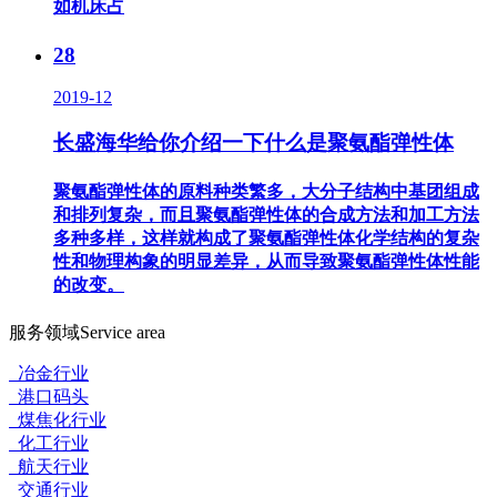
如机床占
28
2019-12
长盛海华给你介绍一下什么是聚氨酯弹性体
聚氨酯弹性体的原料种类繁多，大分子结构中基团组成
和排列复杂，而且聚氨酯弹性体的合成方法和加工方法
多种多样，这样就构成了聚氨酯弹性体化学结构的复杂
性和物理构象的明显差异，从而导致聚氨酯弹性体性能
的改变。
服务领域
Service area
冶金行业
港口码头
煤焦化行业
化工行业
航天行业
交通行业