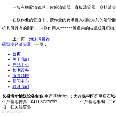
一般有橡胶清管球、皮碗清管器、直板清管器、刮蜡清管
在欲作业的管道中，按作业的要求置入相应系列的清管器
机具所具有的刮削、冲刷作用来******管道内的结垢或沉积物
上一页：
泡沫清管器
碟型测径清管器
下一页：
首页
关于我们
产品中心
检测设备
服务领域
新闻中心
联系我们
长盛海华输送设备制造
生产基地地址：大连保税区亮甲店石城村 生
生产基地传真：0411-87275757 生产基地邮编：1161
扫一扫关注更多
辽ICP备20000689号-1