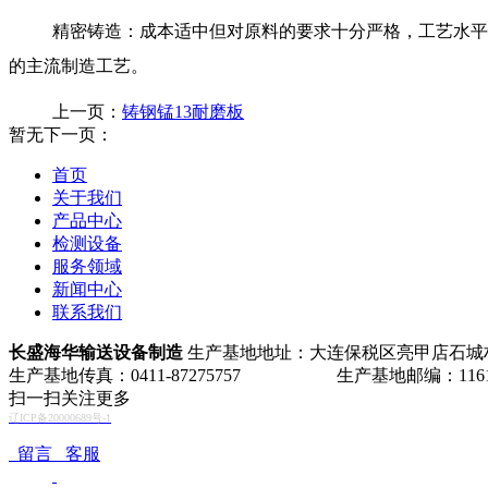
精密铸造：成本适中但对原料的要求十分严格，工艺水平
的主流制造工艺。
上一页：
铸钢锰13耐磨板
暂无
下一页：
首页
关于我们
产品中心
检测设备
服务领域
新闻中心
联系我们
长盛海华输送设备制造
生产基地地址：大连保税区亮甲店石城村 生
生产基地传真：0411-87275757 生产基地邮编：1161
扫一扫关注更多
辽ICP备20000689号-1
留言
客服