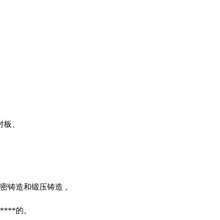
衬板、
精密铸造和锻压铸造 。
***的。