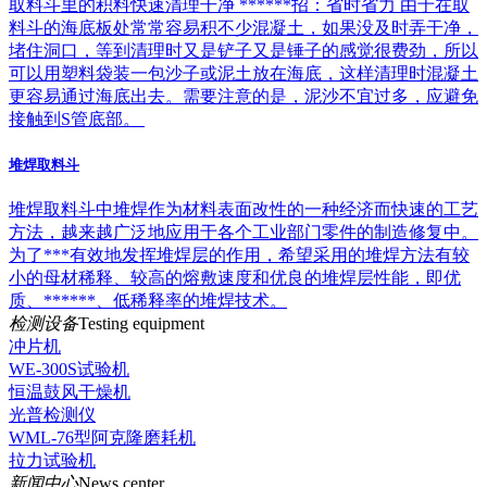
取料斗里的积料快速清理干净 ******招：省时省力 由于在取
料斗的海底板处常常容易积不少混凝土，如果没及时弄干净，
堵住洞口，等到清理时又是铲子又是锤子的感觉很费劲，所以
可以用塑料袋装一包沙子或泥土放在海底，这样清理时混凝土
更容易通过海底出去。需要注意的是，泥沙不宜过多，应避免
接触到S管底部。
堆焊取料斗
堆焊取料斗中堆焊作为材料表面改性的一种经济而快速的工艺
方法，越来越广泛地应用于各个工业部门零件的制造修复中。
为了***有效地发挥堆焊层的作用，希望采用的堆焊方法有较
小的母材稀释、较高的熔敷速度和优良的堆焊层性能，即优
质、******、低稀释率的堆焊技术。
检测设备
Testing equipment
冲片机
WE-300S试验机
恒温鼓风干燥机
光普检测仪
WML-76型阿克隆磨耗机
拉力试验机
新闻中心
News center