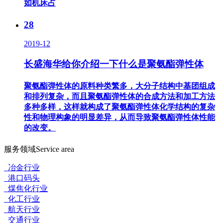
如机床占
28
2019-12
长盛海华给你介绍一下什么是聚氨酯弹性体
聚氨酯弹性体的原料种类繁多，大分子结构中基团组成
和排列复杂，而且聚氨酯弹性体的合成方法和加工方法
多种多样，这样就构成了聚氨酯弹性体化学结构的复杂
性和物理构象的明显差异，从而导致聚氨酯弹性体性能
的改变。
服务领域
Service area
冶金行业
港口码头
煤焦化行业
化工行业
航天行业
交通行业