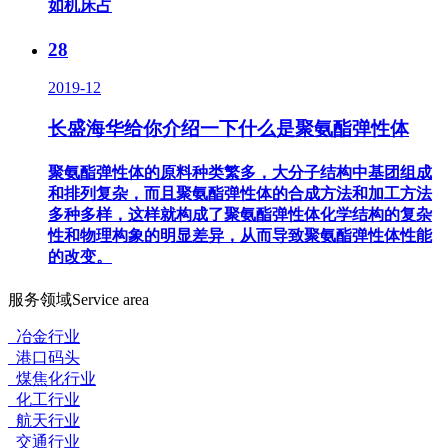
如机床占
28
2019-12
长盛海华给你介绍一下什么是聚氨酯弹性体
聚氨酯弹性体的原料种类繁多，大分子结构中基团组成
和排列复杂，而且聚氨酯弹性体的合成方法和加工方法
多种多样，这样就构成了聚氨酯弹性体化学结构的复杂
性和物理构象的明显差异，从而导致聚氨酯弹性体性能
的改变。
服务领域
Service area
冶金行业
港口码头
煤焦化行业
化工行业
航天行业
交通行业