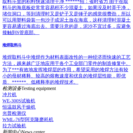
取料斗里的积料快速清理干净 ******招：省时省力 由于在取
料斗的海底板处常常容易积不少混凝土，如果没及时弄干净，
堵住洞口，等到清理时又是铲子又是锤子的感觉很费劲，所以
可以用塑料袋装一包沙子或泥土放在海底，这样清理时混凝土
更容易通过海底出去。需要注意的是，泥沙不宜过多，应避免
接触到S管底部。
堆焊取料斗
堆焊取料斗中堆焊作为材料表面改性的一种经济而快速的工艺
方法，越来越广泛地应用于各个工业部门零件的制造修复中。
为了***有效地发挥堆焊层的作用，希望采用的堆焊方法有较
小的母材稀释、较高的熔敷速度和优良的堆焊层性能，即优
质、******、低稀释率的堆焊技术。
检测设备
Testing equipment
冲片机
WE-300S试验机
恒温鼓风干燥机
光普检测仪
WML-76型阿克隆磨耗机
拉力试验机
新闻中心
News center