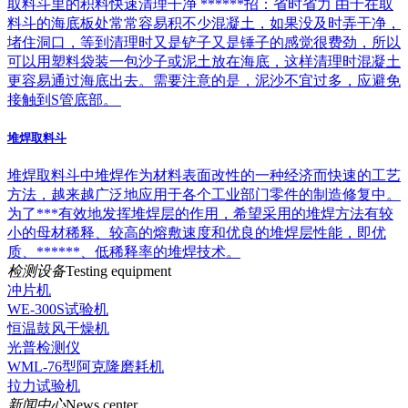
取料斗里的积料快速清理干净 ******招：省时省力 由于在取
料斗的海底板处常常容易积不少混凝土，如果没及时弄干净，
堵住洞口，等到清理时又是铲子又是锤子的感觉很费劲，所以
可以用塑料袋装一包沙子或泥土放在海底，这样清理时混凝土
更容易通过海底出去。需要注意的是，泥沙不宜过多，应避免
接触到S管底部。
堆焊取料斗
堆焊取料斗中堆焊作为材料表面改性的一种经济而快速的工艺
方法，越来越广泛地应用于各个工业部门零件的制造修复中。
为了***有效地发挥堆焊层的作用，希望采用的堆焊方法有较
小的母材稀释、较高的熔敷速度和优良的堆焊层性能，即优
质、******、低稀释率的堆焊技术。
检测设备
Testing equipment
冲片机
WE-300S试验机
恒温鼓风干燥机
光普检测仪
WML-76型阿克隆磨耗机
拉力试验机
新闻中心
News center