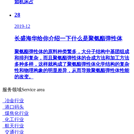
如机床占
28
2019-12
长盛海华给你介绍一下什么是聚氨酯弹性体
聚氨酯弹性体的原料种类繁多，大分子结构中基团组成
和排列复杂，而且聚氨酯弹性体的合成方法和加工方法
多种多样，这样就构成了聚氨酯弹性体化学结构的复杂
性和物理构象的明显差异，从而导致聚氨酯弹性体性能
的改变。
服务领域
Service area
冶金行业
港口码头
煤焦化行业
化工行业
航天行业
交通行业