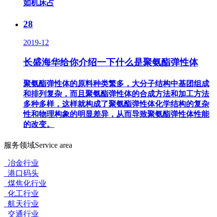
如机床占
28
2019-12
长盛海华给你介绍一下什么是聚氨酯弹性体
聚氨酯弹性体的原料种类繁多，大分子结构中基团组成
和排列复杂，而且聚氨酯弹性体的合成方法和加工方法
多种多样，这样就构成了聚氨酯弹性体化学结构的复杂
性和物理构象的明显差异，从而导致聚氨酯弹性体性能
的改变。
服务领域
Service area
冶金行业
港口码头
煤焦化行业
化工行业
航天行业
交通行业