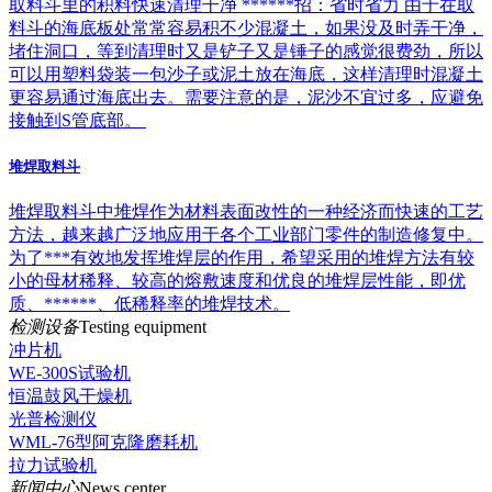
取料斗里的积料快速清理干净 ******招：省时省力 由于在取
料斗的海底板处常常容易积不少混凝土，如果没及时弄干净，
堵住洞口，等到清理时又是铲子又是锤子的感觉很费劲，所以
可以用塑料袋装一包沙子或泥土放在海底，这样清理时混凝土
更容易通过海底出去。需要注意的是，泥沙不宜过多，应避免
接触到S管底部。
堆焊取料斗
堆焊取料斗中堆焊作为材料表面改性的一种经济而快速的工艺
方法，越来越广泛地应用于各个工业部门零件的制造修复中。
为了***有效地发挥堆焊层的作用，希望采用的堆焊方法有较
小的母材稀释、较高的熔敷速度和优良的堆焊层性能，即优
质、******、低稀释率的堆焊技术。
检测设备
Testing equipment
冲片机
WE-300S试验机
恒温鼓风干燥机
光普检测仪
WML-76型阿克隆磨耗机
拉力试验机
新闻中心
News center