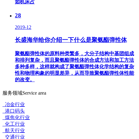
如机床占
28
2019-12
长盛海华给你介绍一下什么是聚氨酯弹性体
聚氨酯弹性体的原料种类繁多，大分子结构中基团组成
和排列复杂，而且聚氨酯弹性体的合成方法和加工方法
多种多样，这样就构成了聚氨酯弹性体化学结构的复杂
性和物理构象的明显差异，从而导致聚氨酯弹性体性能
的改变。
服务领域
Service area
冶金行业
港口码头
煤焦化行业
化工行业
航天行业
交通行业