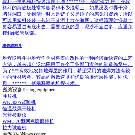
取料斗里的积料快速清理干净 ******招：省时省力 由于在取
料斗的海底板处常常容易积不少混凝土，如果没及时弄干净，
堵住洞口，等到清理时又是铲子又是锤子的感觉很费劲，所以
可以用塑料袋装一包沙子或泥土放在海底，这样清理时混凝土
更容易通过海底出去。需要注意的是，泥沙不宜过多，应避免
接触到S管底部。
堆焊取料斗
堆焊取料斗中堆焊作为材料表面改性的一种经济而快速的工艺
方法，越来越广泛地应用于各个工业部门零件的制造修复中。
为了***有效地发挥堆焊层的作用，希望采用的堆焊方法有较
小的母材稀释、较高的熔敷速度和优良的堆焊层性能，即优
质、******、低稀释率的堆焊技术。
检测设备
Testing equipment
冲片机
WE-300S试验机
恒温鼓风干燥机
光普检测仪
WML-76型阿克隆磨耗机
拉力试验机
新闻中心
News center