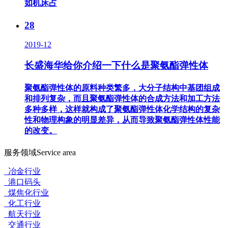
如机床占
28
2019-12
长盛海华给你介绍一下什么是聚氨酯弹性体
聚氨酯弹性体的原料种类繁多，大分子结构中基团组成
和排列复杂，而且聚氨酯弹性体的合成方法和加工方法
多种多样，这样就构成了聚氨酯弹性体化学结构的复杂
性和物理构象的明显差异，从而导致聚氨酯弹性体性能
的改变。
服务领域
Service area
冶金行业
港口码头
煤焦化行业
化工行业
航天行业
交通行业