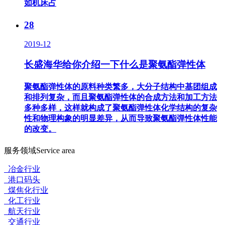
如机床占
28
2019-12
长盛海华给你介绍一下什么是聚氨酯弹性体
聚氨酯弹性体的原料种类繁多，大分子结构中基团组成
和排列复杂，而且聚氨酯弹性体的合成方法和加工方法
多种多样，这样就构成了聚氨酯弹性体化学结构的复杂
性和物理构象的明显差异，从而导致聚氨酯弹性体性能
的改变。
服务领域
Service area
冶金行业
港口码头
煤焦化行业
化工行业
航天行业
交通行业