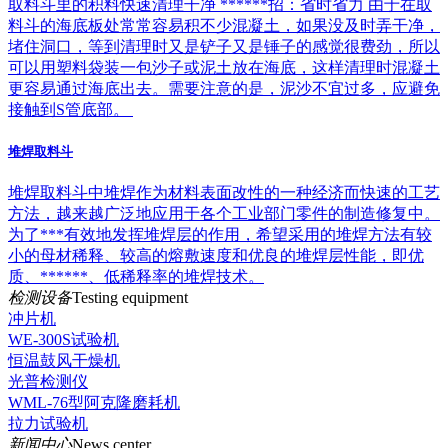
取料斗里的积料快速清理干净 ******招：省时省力 由于在取
料斗的海底板处常常容易积不少混凝土，如果没及时弄干净，
堵住洞口，等到清理时又是铲子又是锤子的感觉很费劲，所以
可以用塑料袋装一包沙子或泥土放在海底，这样清理时混凝土
更容易通过海底出去。需要注意的是，泥沙不宜过多，应避免
接触到S管底部。
堆焊取料斗
堆焊取料斗中堆焊作为材料表面改性的一种经济而快速的工艺
方法，越来越广泛地应用于各个工业部门零件的制造修复中。
为了***有效地发挥堆焊层的作用，希望采用的堆焊方法有较
小的母材稀释、较高的熔敷速度和优良的堆焊层性能，即优
质、******、低稀释率的堆焊技术。
检测设备
Testing equipment
冲片机
WE-300S试验机
恒温鼓风干燥机
光普检测仪
WML-76型阿克隆磨耗机
拉力试验机
新闻中心
News center