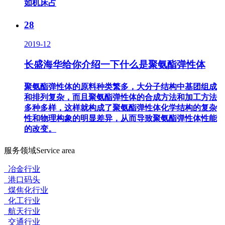
如机床占
28
2019-12
长盛海华给你介绍一下什么是聚氨酯弹性体
聚氨酯弹性体的原料种类繁多，大分子结构中基团组成
和排列复杂，而且聚氨酯弹性体的合成方法和加工方法
多种多样，这样就构成了聚氨酯弹性体化学结构的复杂
性和物理构象的明显差异，从而导致聚氨酯弹性体性能
的改变。
服务领域
Service area
冶金行业
港口码头
煤焦化行业
化工行业
航天行业
交通行业