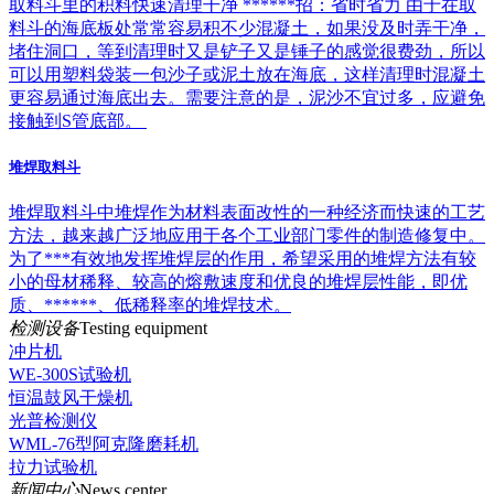
取料斗里的积料快速清理干净 ******招：省时省力 由于在取
料斗的海底板处常常容易积不少混凝土，如果没及时弄干净，
堵住洞口，等到清理时又是铲子又是锤子的感觉很费劲，所以
可以用塑料袋装一包沙子或泥土放在海底，这样清理时混凝土
更容易通过海底出去。需要注意的是，泥沙不宜过多，应避免
接触到S管底部。
堆焊取料斗
堆焊取料斗中堆焊作为材料表面改性的一种经济而快速的工艺
方法，越来越广泛地应用于各个工业部门零件的制造修复中。
为了***有效地发挥堆焊层的作用，希望采用的堆焊方法有较
小的母材稀释、较高的熔敷速度和优良的堆焊层性能，即优
质、******、低稀释率的堆焊技术。
检测设备
Testing equipment
冲片机
WE-300S试验机
恒温鼓风干燥机
光普检测仪
WML-76型阿克隆磨耗机
拉力试验机
新闻中心
News center