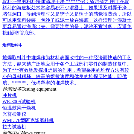
取料斗里的积料快速清理干净 ******招：省时省力 由于在取
料斗的海底板处常常容易积不少混凝土，如果没及时弄干净，
堵住洞口，等到清理时又是铲子又是锤子的感觉很费劲，所以
可以用塑料袋装一包沙子或泥土放在海底，这样清理时混凝土
更容易通过海底出去。需要注意的是，泥沙不宜过多，应避免
接触到S管底部。
堆焊取料斗
堆焊取料斗中堆焊作为材料表面改性的一种经济而快速的工艺
方法，越来越广泛地应用于各个工业部门零件的制造修复中。
为了***有效地发挥堆焊层的作用，希望采用的堆焊方法有较
小的母材稀释、较高的熔敷速度和优良的堆焊层性能，即优
质、******、低稀释率的堆焊技术。
检测设备
Testing equipment
冲片机
WE-300S试验机
恒温鼓风干燥机
光普检测仪
WML-76型阿克隆磨耗机
拉力试验机
新闻中心
News center