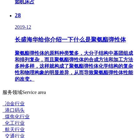
如机床占
28
2019-12
长盛海华给你介绍一下什么是聚氨酯弹性体
聚氨酯弹性体的原料种类繁多，大分子结构中基团组成
和排列复杂，而且聚氨酯弹性体的合成方法和加工方法
多种多样，这样就构成了聚氨酯弹性体化学结构的复杂
性和物理构象的明显差异，从而导致聚氨酯弹性体性能
的改变。
服务领域
Service area
冶金行业
港口码头
煤焦化行业
化工行业
航天行业
交通行业